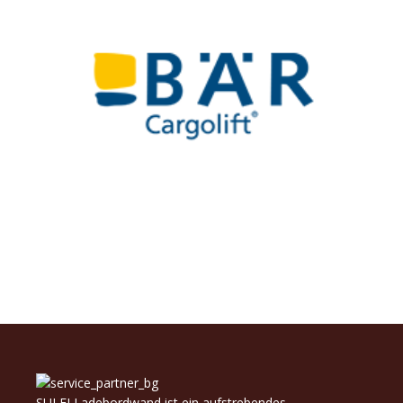
SULEJ Ladebordwand ist ein aufstrebendes